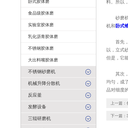
卧式胶体磨
料。所以
食品级胶体磨
砂磨机主
实验室胶体磨
机和
卧式
乳化沥青胶体磨
首先，从
不锈钢胶体磨
以，立式
但是，它
大出料嘴胶体磨
不锈钢砂磨机
其次，从
均匀，成
机械升降分散机
品对细度
反应釜
上一篇：
发酵设备
下一篇：
三辊研磨机