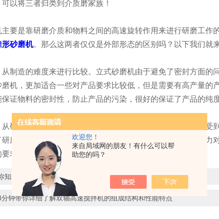
，可以将三者归类到介质磨家族！
要是靠研磨介质和物料之间的高速旋转作用来进行研磨工作的
锥形砂磨机
。那么这两者仅仅是外部形态的区别吗？以下我们就
制造的难度来进行比较。立式砂磨机由于避免了密封方面的问
砂磨机，更加适合一些对产品要求比较低，但是需要有高产量的
能保证物料的密封性，防止产品的污染，很好的保证了产品的纯
研磨的细度方面来看。立式砂磨机的磨腔内的研磨介质在受到
欢迎您！
了研磨效果的不理想。但是
卧式锥形砂磨机
就能很好的克服重力
来自局域网的朋友！有什么可以帮
的要求。
助您的吗？
你知道吗?高速分散机可广泛用于涂料工业!快来试试吧.
3分钟带你详细了解双轴高速搅拌机的组成结构和性能特点