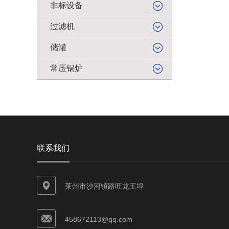
非标设备
过滤机
储罐
常压锅炉
联系我们
莱州市沙河镇路旺龙王埠
458672113@qq.com