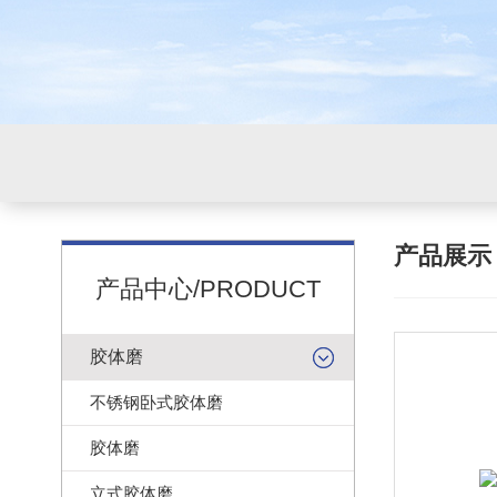
产品展
产品中心/PRODUCT
胶体磨
不锈钢卧式胶体磨
胶体磨
立式胶体磨