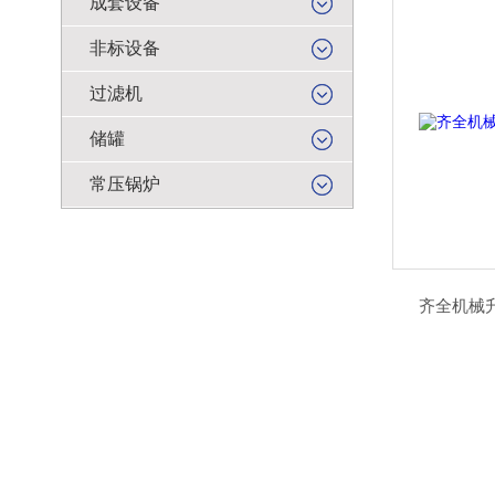
成套设备
非标设备
过滤机
储罐
常压锅炉
齐全机械