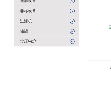
成套设备
非标设备
过滤机
储罐
常压锅炉